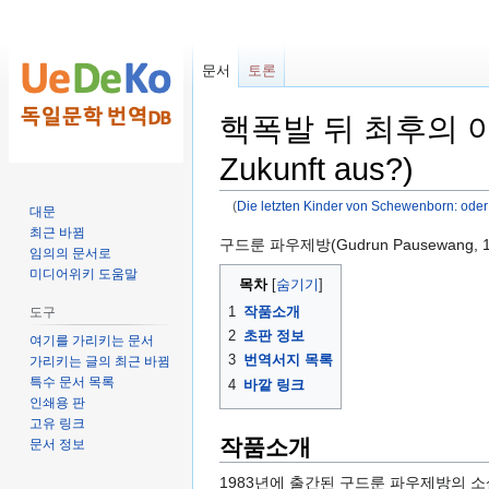
문서
토론
핵폭발 뒤 최후의 아이들 (D
Zukunft aus?)
(
Die letzten Kinder von Schewenborn: oder .
대문
최근 바뀜
둘
검
구드룬 파우제방(Gudrun Pausewang, 1
임의의 문서로
러
색
미디어위키 도움말
목차
보
하
1
작품소개
도구
기
러
2
초판 정보
로
가
여기를 가리키는 문서
3
번역서지 목록
가리키는 글의 최근 바뀜
가
기
특수 문서 목록
4
바깥 링크
기
인쇄용 판
고유 링크
작품소개
문서 정보
1983년에 출간된 구드룬 파우제방의 소