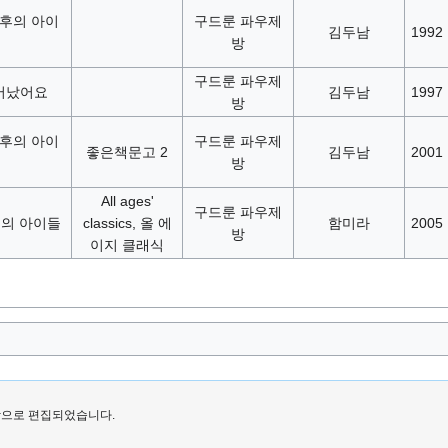
최후의 아이
구드룬 파우제
김두남
1992
방
구드룬 파우제
어났어요
김두남
1997
방
최후의 아이
구드룬 파우제
좋은책문고 2
김두남
2001
방
All ages'
구드룬 파우제
후의 아이들
classics, 올 에
함미라
2005
방
이지 클래식
마지막으로 편집되었습니다.