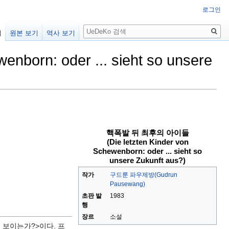
로그인
검
기
원본 보기
역사 보기
색
orn: oder ... sieht so unsere
핵폭발 뒤 최후의 아이들
(Die letzten Kinder von
Schewenborn: oder ... sieht so
unsere Zukunft aus?)
작가
구드룬 파우제방(Gudrun
Pausewang)
초판 발
1983
행
장르
소설
 보이는가?>이다. 프