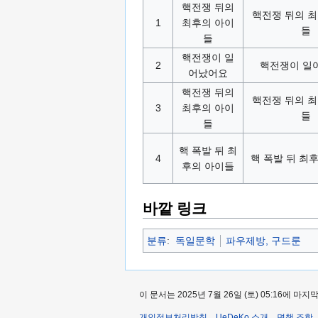
핵전쟁 뒤의
핵전쟁 뒤의 
1
최후의 아이
들
들
핵전쟁이 일
2
핵전쟁이 일
어났어요
핵전쟁 뒤의
핵전쟁 뒤의 
3
최후의 아이
들
들
핵 폭발 뒤 최
4
핵 폭발 뒤 최
후의 아이들
바깥 링크
분류
:
독일문학
파우제방, 구드룬
이 문서는 2025년 7월 26일 (토) 05:16에 
개인정보처리방침
UeDeKo 소개
면책 조항