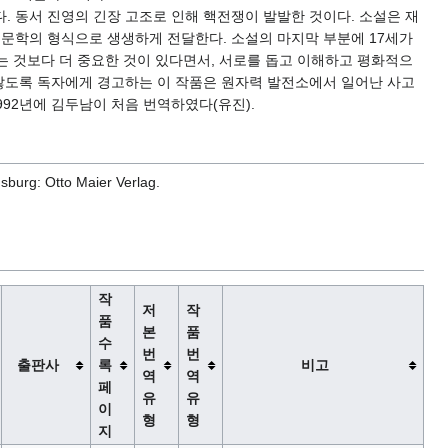
. 동서 진영의 긴장 고조로 인해 핵전쟁이 발발한 것이다. 소설은 재
 문학의 형식으로 생생하게 전달한다. 소설의 마지막 부분에 17세가
는 것보다 더 중요한 것이 있다면서, 서로를 돕고 이해하고 평화적으
 않도록 독자에게 경고하는 이 작품은 원자력 발전소에서 일어난 사고
992년에 김두남이 처음 번역하였다(유진).
sburg: Otto Maier Verlag.
작
저
작
품
본
품
수
번
번
출판사
록
비고
역
역
페
유
유
이
형
형
지