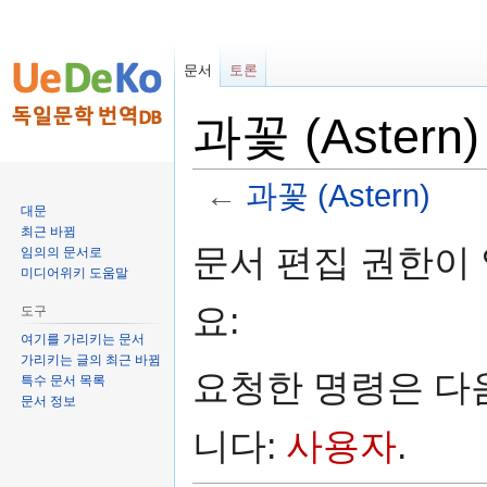
문서
토론
과꽃 (Aster
←
과꽃 (Astern)
대문
최근 바뀜
둘
검
문서 편집 권한이
임의의 문서로
러
색
미디어위키 도움말
보
하
요:
도구
기
러
로
가
여기를 가리키는 문서
가리키는 글의 최근 바뀜
가
기
요청한 명령은 다
특수 문서 목록
기
문서 정보
니다:
사용자
.