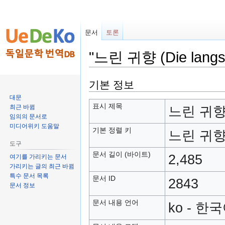
문서
토론
"느린 귀향 (Die lan
둘
검
기본 정보
러
색
대문
보
하
표시 제목
최근 바뀜
느린 귀향 (
기
러
임의의 문서로
미디어위키 도움말
로
가
기본 정렬 키
느린 귀향 (
가
기
도구
기
문서 길이 (바이트)
2,485
여기를 가리키는 문서
가리키는 글의 최근 바뀜
특수 문서 목록
문서 ID
2843
문서 정보
문서 내용 언어
ko - 한