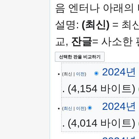
가
기
음 엔터나 아래의
기
설명:
(최신)
= 최
교,
잔글
= 사소한
2024년 
최신
이전
4,154 바이트
2024년 
최신
이전
4,014 바이트