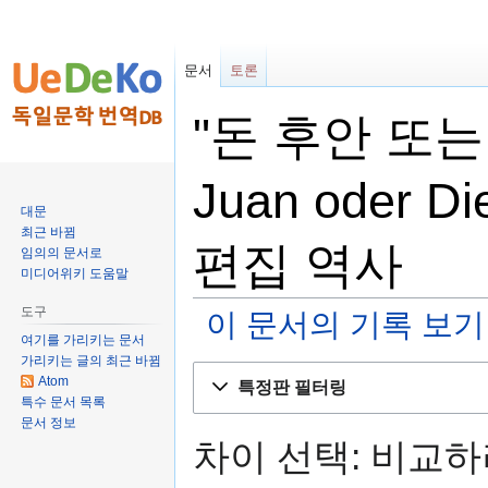
문서
토론
"돈 후안 또는
Juan oder Di
대문
최근 바뀜
편집 역사
임의의 문서로
미디어위키 도움말
도구
이 문서의 기록 보기
여기를 가리키는 문서
가리키는 글의 최근 바뀜
둘
검
Atom
특정판 필터링
러
색
특수 문서 목록
보
하
문서 정보
기
러
차이 선택: 비교
로
가