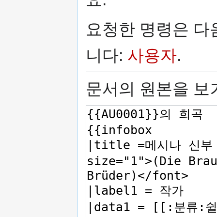
로
가
가
기
요청한 명령은 다
기
니다:
사용자
.
문서의 원본을 보