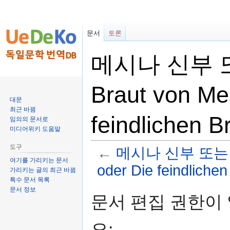
문서
토론
메시나 신부 또
Braut von Me
대문
최근 바뀜
feindlichen
임의의 문서로
미디어위키 도움말
도구
←
메시나 신부 또는 원수
여기를 가리키는 문서
oder Die feindlichen
가리키는 글의 최근 바뀜
특수 문서 목록
문서 정보
둘
검
문서 편집 권한이
러
색
보
하
요:
기
러