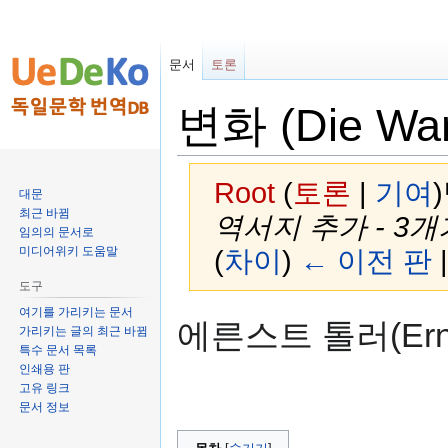
문서
토론
변화 (Die Wan
Root
(
토론
|
기여
)
대문
최근 바뀜
역서지 추가 - 3
임의의 문서로
미디어위키 도움말
(
차이
)
← 이전 판
도구
여기를 가리키는 문서
둘
검
에른스트 톨러(Ernst 
가리키는 글의 최근 바뀜
러
색
특수 문서 목록
보
하
인쇄용 판
기
러
고유 링크
로
가
문서 정보
가
기