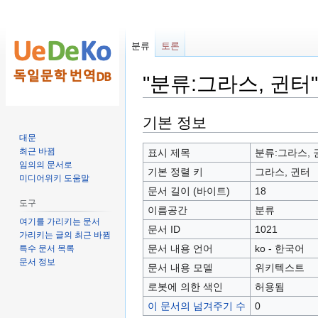
분류
토론
"분류:그라스, 귄터
둘
검
기본 정보
러
색
대문
보
하
최근 바뀜
표시 제목
분류:그라스, 
임의의 문서로
기
러
기본 정렬 키
그라스, 귄터
미디어위키 도움말
로
가
문서 길이 (바이트)
18
가
기
도구
이름공간
분류
기
여기를 가리키는 문서
문서 ID
1021
가리키는 글의 최근 바뀜
문서 내용 언어
ko - 한국어
특수 문서 목록
문서 정보
문서 내용 모델
위키텍스트
로봇에 의한 색인
허용됨
이 문서의 넘겨주기 수
0