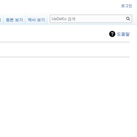
로그인
검
기
원본 보기
역사 보기
색
도움말