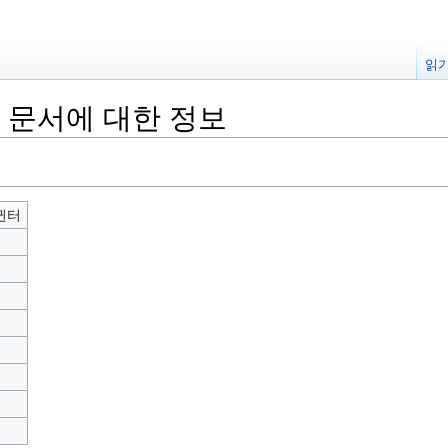
읽
" 문서에 대한 정보
귄터