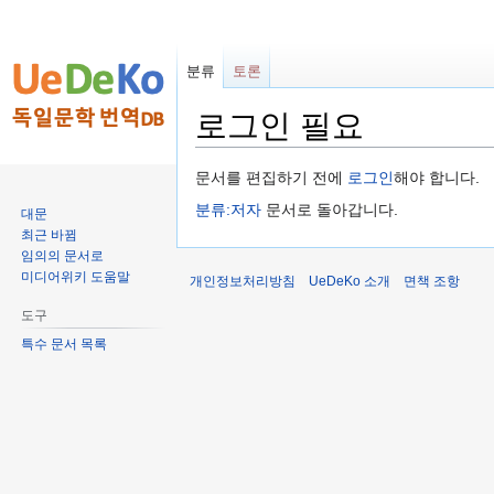
분류
토론
로그인 필요
둘
검
문서를 편집하기 전에
로그인
해야 합니다.
러
색
분류:저자
문서로 돌아갑니다.
대문
보
하
최근 바뀜
기
러
임의의 문서로
로
가
미디어위키 도움말
개인정보처리방침
UeDeKo 소개
면책 조항
가
기
도구
기
특수 문서 목록