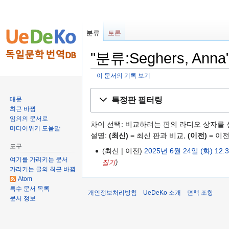
분류
토론
"분류:Seghers, An
이 문서의 기록 보기
둘
검
특정판 필터링
대문
러
색
최근 바뀜
보
하
임의의 문서로
차이 선택: 비교하려는 판의 라디오 상자를 
기
러
미디어위키 도움말
설명:
(최신)
= 최신 판과 비교,
(이전)
= 이전
로
가
도구
가
기
최신
이전
2025년 6월 24일 (화) 12:
여기를 가리키는 문서
기
집기
가리키는 글의 최근 바뀜
Atom
특수 문서 목록
개인정보처리방침
UeDeKo 소개
면책 조항
문서 정보