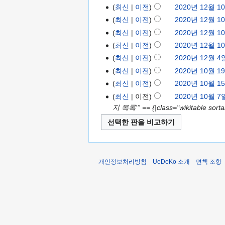
최신
이전
2020년 12월 10
최신
이전
2020년 12월 10
최신
이전
2020년 12월 10
최신
이전
2020년 12월 10
최신
이전
2020년 12월 4일
최신
이전
2020년 10월 19
최신
이전
2020년 10월 15
최신
이전
2020년 10월 7일
지 목록''' == {|class="wikitable sortab
개인정보처리방침
UeDeKo 소개
면책 조항