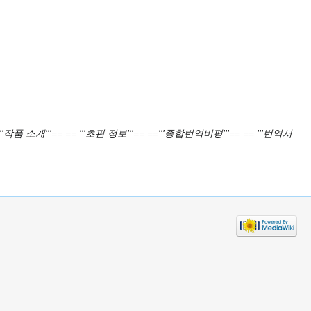
''작품 소개'''== == '''초판 정보'''== =='''종합번역비평'''== == '''번역서