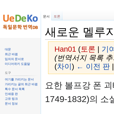
문서
토론
새로운 멜루지네 (
Han01
(
토론
|
기
대문
최근 바뀜
(번역서지 목록 추가
임의의 문서로
미디어위키 도움말
(
차이
)
← 이전 판
도구
여기를 가리키는 문서
둘
검
요한 볼프강 폰 괴테(J
가리키는 글의 최근 바뀜
러
색
특수 문서 목록
보
하
인쇄용 판
1749-1832)의 소
기
러
고유 링크
로
가
문서 정보
가
기