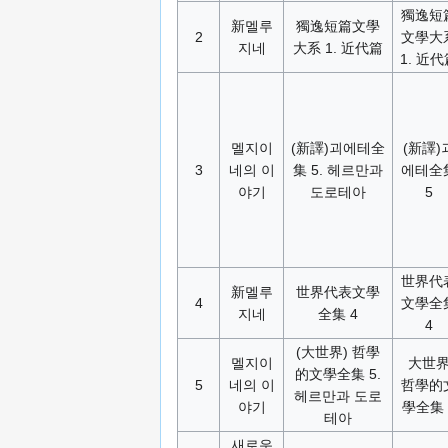
獨逸短
新멜루
獨逸短篇文學
2
文學大
지네
大系 1. 近代篇
1. 近代
멜지이
(新譯)괴에테全
(新譯)
3
네의 이
集 5. 헤르만과
에테全
야기
도로테아
5
世界代
新멜루
世界代表文學
4
文學全
지네
全集 4
4
(大世界) 哲學
멜지이
大世
的文學全集 5.
5
네의 이
哲學的
헤르만과 도로
야기
學全集 
테아
새로운