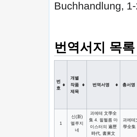
Buchhandlung, 1-
번역서지 목록
개별
번
작품
번역서명
총서명
호
제목
괴에테 文學全
신(新)
集 4. 윌헬름 마
괴에테
1
멜루지
이스터의 遍歷
學全集 
네
時代, 書柬文