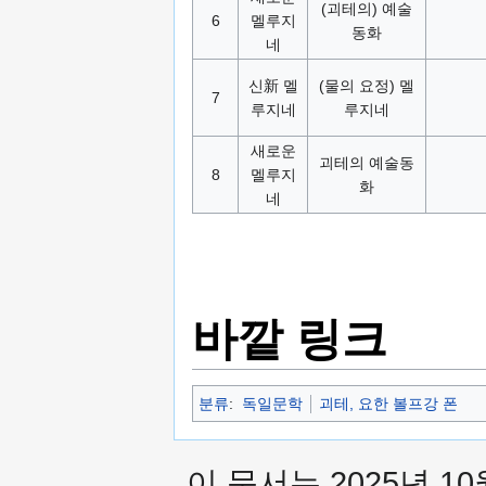
(괴테의) 예술
6
멜루지
동화
네
신新 멜
(물의 요정) 멜
7
루지네
루지네
새로운
괴테의 예술동
8
멜루지
화
네
바깥 링크
분류
:
독일문학
괴테, 요한 볼프강 폰
이 문서는 2025년 10