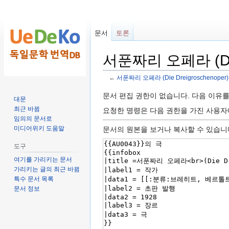
문서
토론
서푼짜리 오페라 (Die
←
서푼짜리 오페라 (Die Dreigroschenoper)
둘
검
문서 편집 권한이 없습니다. 다음 이유
대문
러
색
최근 바뀜
요청한 명령은 다음 권한을 가진 사용
보
하
임의의 문서로
기
러
미디어위키 도움말
문서의 원본을 보거나 복사할 수 있습니
로
가
도구
가
기
여기를 가리키는 문서
기
가리키는 글의 최근 바뀜
특수 문서 목록
문서 정보