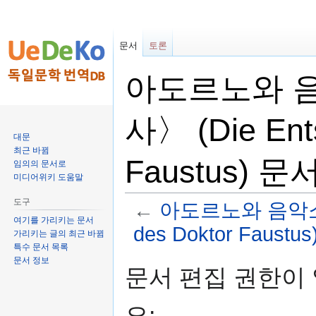
문서
토론
아도르노와 
사〉 (Die Ent
대문
최근 바뀜
Faustus) 
임의의 문서로
미디어위키 도움말
도구
←
아도르노와 음악소설
여기를 가리키는 문서
des Doktor Faustus
가리키는 글의 최근 바뀜
특수 문서 목록
문서 정보
둘
검
문서 편집 권한이
러
색
보
하
요:
기
러