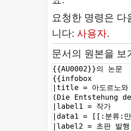
로
가
가
기
요청한 명령은 다
기
니다:
사용자
.
문서의 원본을 보