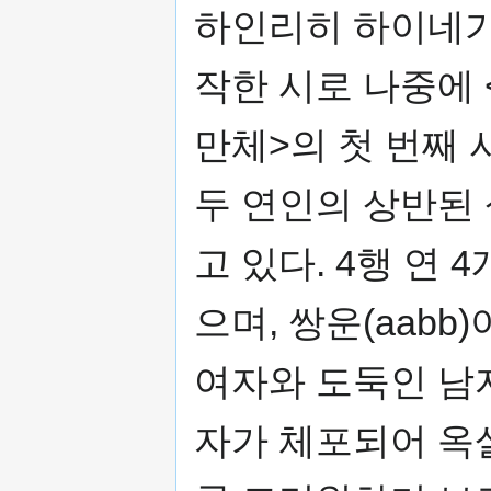
기
하인리히 하이네가 
작한 시로 나중에 
만체>의 첫 번째 
두 연인의 상반된
고 있다. 4행 연 
으며, 쌍운(aab
여자와 도둑인 남
자가 체포되어 옥