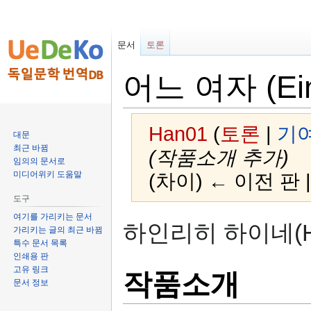
문서
토론
어느 여자 (Ein
Han01
(
토론
|
기
대문
최근 바뀜
(작품소개 추가)
임의의 문서로
미디어위키 도움말
(차이) ← 이전 판 
도구
여기를 가리키는 문서
둘
검
하인리히 하이네(Hein
가리키는 글의 최근 바뀜
러
색
특수 문서 목록
보
하
인쇄용 판
기
러
고유 링크
작품소개
로
가
문서 정보
가
기