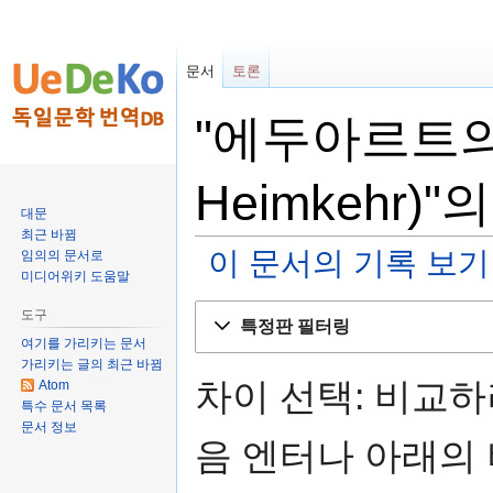
문서
토론
"에두아르트의 
Heimkehr)
대문
최근 바뀜
이 문서의 기록 보기
임의의 문서로
미디어위키 도움말
둘
검
도구
특정판 필터링
러
색
여기를 가리키는 문서
보
하
가리키는 글의 최근 바뀜
기
러
차이 선택: 비교
Atom
특수 문서 목록
로
가
문서 정보
가
기
음 엔터나 아래의
기