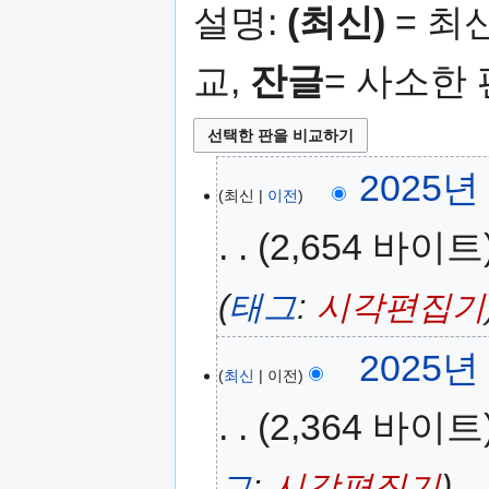
설명:
(최신)
= 최
교,
잔글
= 사소한
2025년 
최신
이전
2,654 바이트
태그
:
시각편집기
2025년 
최신
이전
2,364 바이트
그
:
시각편집기