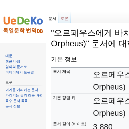
문서
토론
"오르페우스에게 바치는 소
Orpheus)" 문서에 
대문
둘
검
기본 정보
최근 바뀜
러
색
임의의 문서로
보
하
표시 제목
오르페우스에
미디어위키 도움말
기
러
도구
로
가
Orpheus)
가
기
여기를 가리키는 문서
가리키는 글의 최근 바뀜
기
기본 정렬 키
오르페우스에
특수 문서 목록
문서 정보
Orpheus)
문서 길이 (바이트)
3,880