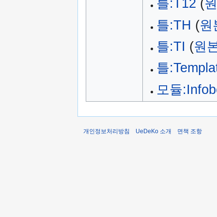
틀:T12
(
원
틀:TH
(
원
틀:TI
(
원본
틀:Templat
모듈:Infob
개인정보처리방침
UeDeKo 소개
면책 조항