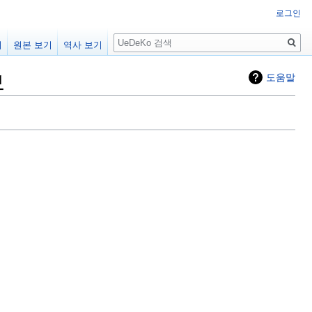
로그인
검
기
원본 보기
역사 보기
색
보
도움말