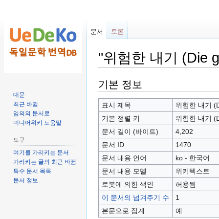
문서
토론
"위험한 내기 (Die g
둘
검
기본 정보
러
색
대문
보
하
최근 바뀜
표시 제목
위험한 내기 (Die
임의의 문서로
기
러
기본 정렬 키
위험한 내기 (Die
미디어위키 도움말
로
가
문서 길이 (바이트)
4,202
가
기
도구
문서 ID
1470
기
여기를 가리키는 문서
문서 내용 언어
ko - 한국어
가리키는 글의 최근 바뀜
문서 내용 모델
위키텍스트
특수 문서 목록
문서 정보
로봇에 의한 색인
허용됨
이 문서의 넘겨주기 수
1
본문으로 집계
예