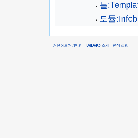
틀:Templat
모듈:Infob
개인정보처리방침
UeDeKo 소개
면책 조항