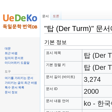
문서
토론
"탑 (Der Turm)" 
둘
검
기본 정보
러
색
대문
보
하
표시 제목
최근 바뀜
탑 (Der T
기
러
임의의 문서로
미디어위키 도움말
로
가
기본 정렬 키
탑 (Der T
가
기
도구
기
문서 길이 (바이트)
3,274
여기를 가리키는 문서
가리키는 글의 최근 바뀜
특수 문서 목록
문서 ID
2000
문서 정보
문서 내용 언어
ko - 한