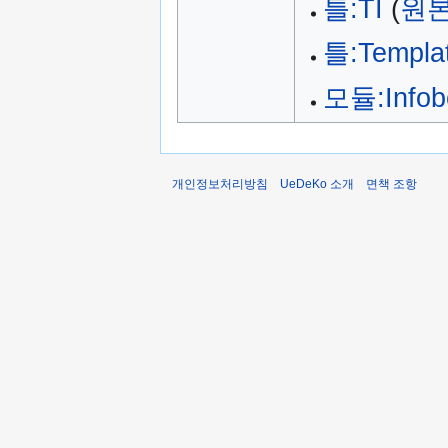
틀:TI
(
원본
틀:Templat
모듈:Infob
개인정보처리방침
UeDeKo 소개
면책 조항