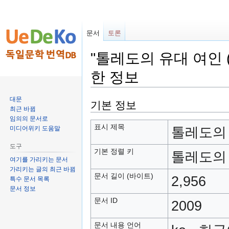
문서
토론
"톨레도의 유대 여인 (Di
한 정보
대문
둘
검
기본 정보
최근 바뀜
러
색
임의의 문서로
보
하
표시 제목
톨레도의 유대
미디어위키 도움말
기
러
도구
로
가
기본 정렬 키
톨레도의 유대
가
기
여기를 가리키는 문서
가리키는 글의 최근 바뀜
기
문서 길이 (바이트)
2,956
특수 문서 목록
문서 정보
문서 ID
2009
문서 내용 언어