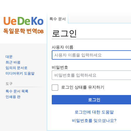
특수 문서
로그인
둘
검
사용자 이름
러
색
대문
보
하
최근 바뀜
기
러
비밀번호
임의의 문서로
로
가
미디어위키 도움말
가
기
도구
기
로그인 상태를 유지하기
특수 문서 목록
인쇄용 판
로그인
로그인에 대한 도움말
비밀번호를 잊으셨나요?