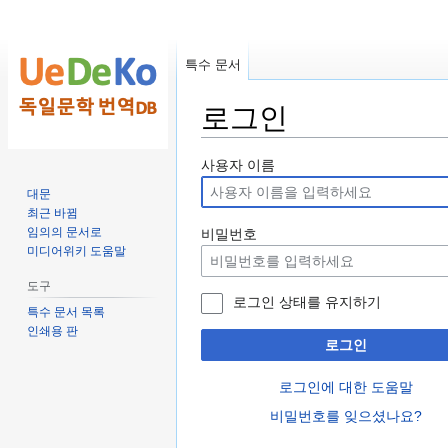
특수 문서
로그인
둘
검
사용자 이름
러
색
대문
보
하
최근 바뀜
기
러
임의의 문서로
비밀번호
미디어위키 도움말
로
가
가
기
도구
기
로그인 상태를 유지하기
특수 문서 목록
인쇄용 판
로그인
로그인에 대한 도움말
비밀번호를 잊으셨나요?