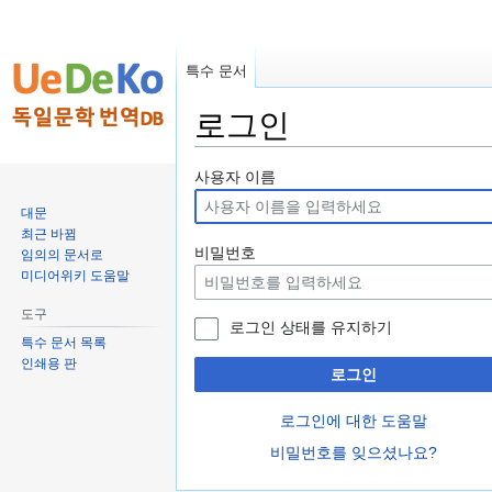
특수 문서
로그인
둘
검
사용자 이름
러
색
대문
보
하
최근 바뀜
기
러
비밀번호
임의의 문서로
로
가
미디어위키 도움말
가
기
도구
기
로그인 상태를 유지하기
특수 문서 목록
인쇄용 판
로그인
로그인에 대한 도움말
비밀번호를 잊으셨나요?