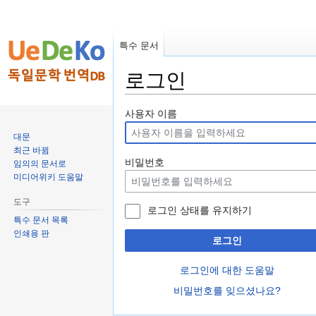
특수 문서
로그인
둘
검
사용자 이름
러
색
대문
보
하
최근 바뀜
기
러
비밀번호
임의의 문서로
로
가
미디어위키 도움말
가
기
도구
기
로그인 상태를 유지하기
특수 문서 목록
인쇄용 판
로그인
로그인에 대한 도움말
비밀번호를 잊으셨나요?