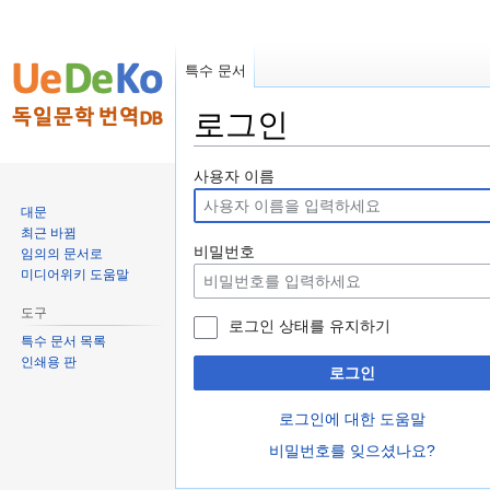
특수 문서
로그인
둘
검
사용자 이름
러
색
대문
보
하
최근 바뀜
기
러
비밀번호
임의의 문서로
로
가
미디어위키 도움말
가
기
도구
기
로그인 상태를 유지하기
특수 문서 목록
인쇄용 판
로그인
로그인에 대한 도움말
비밀번호를 잊으셨나요?