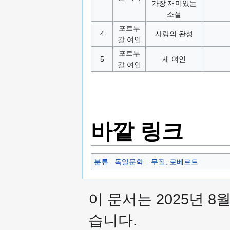
가장 재미있는
소설
포르투
4
사랑의 완성
갈 여인
포르투
5
세 여인
갈 여인
바깥 링크
분류
:
독일문학
무질, 로베르트
이 문서는 2025년 8
습니다.