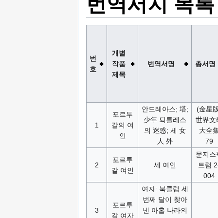
번역서지 목록
개별
번
작품
번역서명
총서명
호
제목
안드레아스; 塔;
(金星版
포르투
少年 퇴를레스
世界文
1
갈의 여
의 迷惑; 세 女
大全
인
人 外
79
문지스
포르투
2
세 여인
트럼 2
갈 여인
004
여자: 북클럽 세
번째 달이 찾아
포르투
3
낸 아홉 나라의
갈 여자