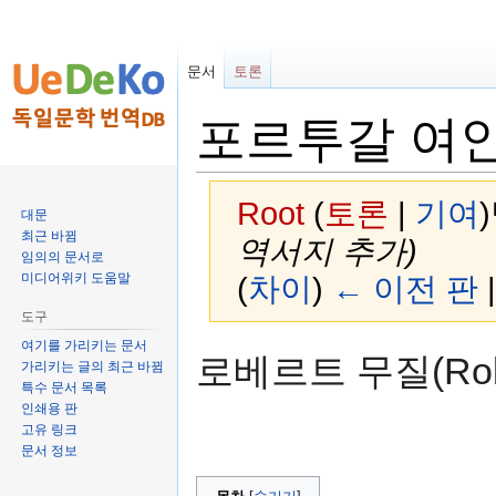
문서
토론
포르투갈 여인 (D
Root
(
토론
|
기여
)
대문
최근 바뀜
역서지 추가)
임의의 문서로
미디어위키 도움말
(
차이
)
← 이전 판
도구
여기를 가리키는 문서
둘
검
로베르트 무질(Rober
가리키는 글의 최근 바뀜
러
색
특수 문서 목록
보
하
인쇄용 판
기
러
고유 링크
로
가
문서 정보
가
기