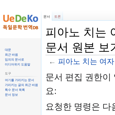
문서
토론
피아노 치는 여자 (
문서 원본 보
대문
최근 바뀜
←
피아노 치는 여자 (Die
임의의 문서로
미디어위키 도움말
둘
검
도구
문서 편집 권한이
러
색
여기를 가리키는 문서
보
하
가리키는 글의 최근 바뀜
요:
기
러
특수 문서 목록
문서 정보
로
가
가
기
요청한 명령은 다
기