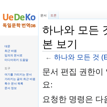
문서
토론
하나와 모든 것 (
본 보기
대문
최근 바뀜
←
하나와 모든 것 (Ein
임의의 문서로
미디어위키 도움말
둘
검
도구
문서 편집 권한이
러
색
여기를 가리키는 문서
보
하
가리키는 글의 최근 바뀜
요:
기
러
특수 문서 목록
문서 정보
로
가
가
기
요청한 명령은 다
기