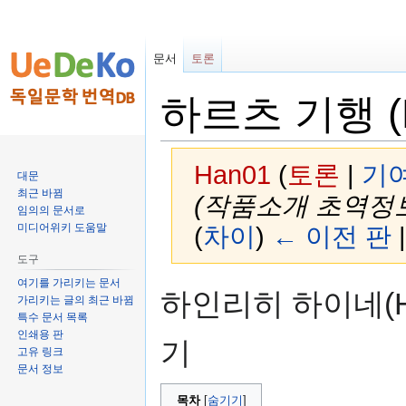
문서
토론
하르츠 기행 (Di
Han01
(
토론
|
기
대문
최근 바뀜
(작품소개 초역정보
임의의 문서로
미디어위키 도움말
(
차이
)
← 이전 판
도구
여기를 가리키는 문서
둘
검
하인리히 하이네(Hein
가리키는 글의 최근 바뀜
러
색
특수 문서 목록
보
하
인쇄용 판
기
기
러
고유 링크
로
가
문서 정보
가
기
목차