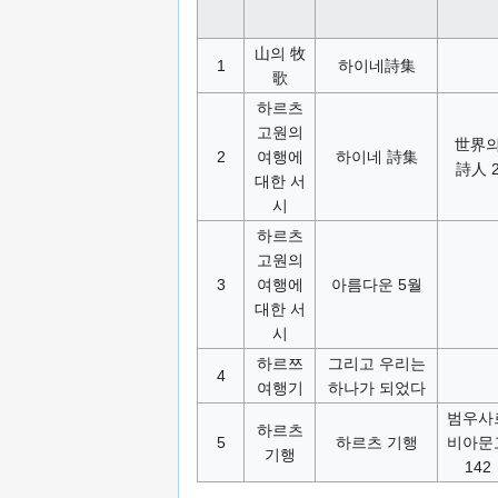
山의 牧
1
하이네詩集
歌
하르츠
고원의
世界
2
여행에
하이네 詩集
詩人 
대한 서
시
하르츠
고원의
3
여행에
아름다운 5월
대한 서
시
하르쯔
그리고 우리는
4
여행기
하나가 되었다
범우사
하르츠
5
하르츠 기행
비아문
기행
142