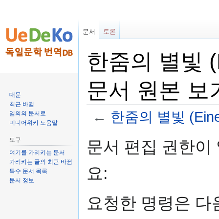
문서
토론
한줌의 별빛 (Ein
문서 원본 보
대문
최근 바뀜
←
한줌의 별빛 (Eine H
임의의 문서로
미디어위키 도움말
둘
검
도구
문서 편집 권한이
러
색
여기를 가리키는 문서
보
하
가리키는 글의 최근 바뀜
요:
기
러
특수 문서 목록
문서 정보
로
가
가
기
요청한 명령은 다
기