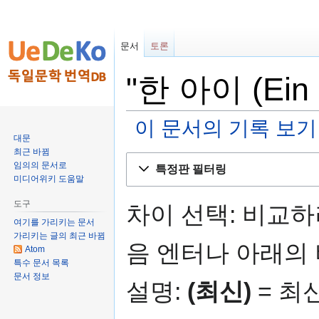
문서
토론
"한 아이 (Ein
이 문서의 기록 보기
대문
최근 바뀜
둘
검
임의의 문서로
특정판 필터링
러
색
미디어위키 도움말
보
하
도구
기
러
차이 선택: 비교
로
가
여기를 가리키는 문서
가리키는 글의 최근 바뀜
가
기
음 엔터나 아래의
Atom
기
특수 문서 목록
문서 정보
설명:
(최신)
= 최