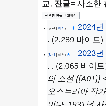
교,
잔글
= 사소한
2024년 
최신
이전
2,289 바이트
2023년 
최신
이전
2,065 바이트
의 소설 {{A01}
오스트리아 작가
이다. 1931년 