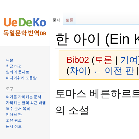
문서
토론
한 아이 (Ein K
Bib02
(
토론
|
기여
대문
최근 바뀜
(
차이
)
← 이전 판
임의의 문서로
미디어위키 도움말
둘
검
도구
토마스 베른하르트 (Th
러
색
여기를 가리키는 문서
보
하
가리키는 글의 최근 바뀜
의 소설
기
러
특수 문서 목록
인쇄용 판
로
가
고유 링크
가
기
문서 정보
기