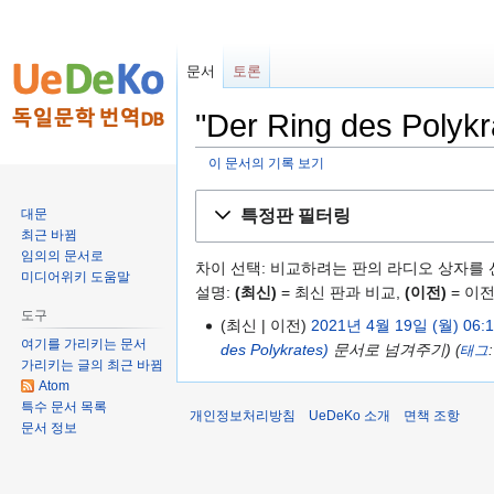
문서
토론
"Der Ring des Pol
이 문서의 기록 보기
둘
검
특정판 필터링
대문
러
색
최근 바뀜
보
하
임의의 문서로
차이 선택: 비교하려는 판의 라디오 상자를 
기
러
미디어위키 도움말
설명:
(최신)
= 최신 판과 비교,
(이전)
= 이전
로
가
도구
가
기
최신
이전
2021년 4월 19일 (월) 06:
여기를 가리키는 문서
기
des Polykrates)
문서로 넘겨주기
태그
가리키는 글의 최근 바뀜
Atom
특수 문서 목록
개인정보처리방침
UeDeKo 소개
면책 조항
문서 정보