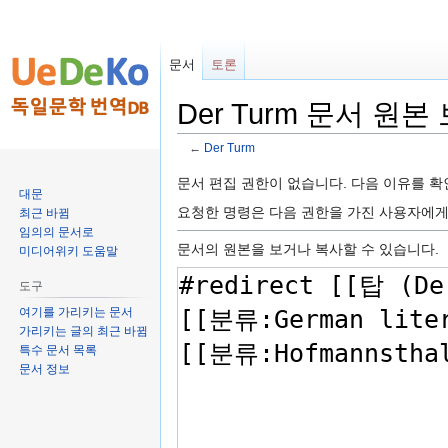
문서
토론
Der Turm 문서 원본
←
Der Turm
둘
검
문서 편집 권한이 없습니다. 다음 이유를 
대문
러
색
요청한 명령은 다음 권한을 가진 사용자에
최근 바뀜
보
하
임의의 문서로
기
러
문서의 원본을 보거나 복사할 수 있습니다.
미디어위키 도움말
로
가
도구
가
기
여기를 가리키는 문서
기
가리키는 글의 최근 바뀜
특수 문서 목록
문서 정보