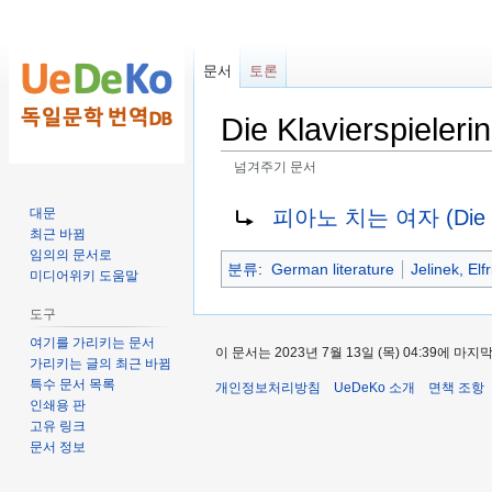
문서
토론
Die Klavierspielerin
넘겨주기 문서
둘
검
넘겨줄 대상:
피아노 치는 여자 (Die Kla
대문
러
색
최근 바뀜
보
하
임의의 문서로
분류
:
German literature
Jelinek, Elf
기
러
미디어위키 도움말
로
가
도구
가
기
여기를 가리키는 문서
기
이 문서는 2023년 7월 13일 (목) 04:39에 
가리키는 글의 최근 바뀜
특수 문서 목록
개인정보처리방침
UeDeKo 소개
면책 조항
인쇄용 판
고유 링크
문서 정보