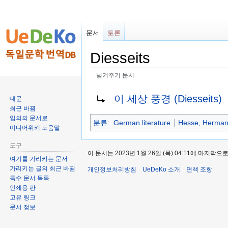
문서
토론
Diesseits
넘겨주기 문서
둘
검
넘겨줄 대상:
이 세상 풍경 (Diesseits)
대문
러
색
최근 바뀜
보
하
임의의 문서로
분류
:
German literature
Hesse, Herma
기
러
미디어위키 도움말
로
가
도구
가
기
이 문서는 2023년 1월 26일 (목) 04:11에 마지막
여기를 가리키는 문서
기
가리키는 글의 최근 바뀜
개인정보처리방침
UeDeKo 소개
면책 조항
특수 문서 목록
인쇄용 판
고유 링크
문서 정보