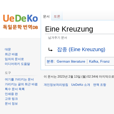
문서
토론
Eine Kreuzung
넘겨주기 문서
둘
검
넘겨줄 대상:
잡종 (Eine Kreuzung)
대문
러
색
최근 바뀜
보
하
임의의 문서로
분류
:
German literature
Kafka, Franz
기
러
미디어위키 도움말
로
가
도구
가
기
이 문서는 2023년 2월 13일 (월) 02:34에 마지막
여기를 가리키는 문서
기
가리키는 글의 최근 바뀜
개인정보처리방침
UeDeKo 소개
면책 조항
특수 문서 목록
인쇄용 판
고유 링크
문서 정보