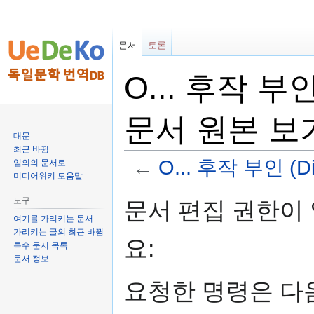
문서
토론
O... 후작 부인 (
문서 원본 보
대문
최근 바뀜
←
O... 후작 부인 (Die
임의의 문서로
미디어위키 도움말
둘
검
도구
문서 편집 권한이
러
색
여기를 가리키는 문서
보
하
가리키는 글의 최근 바뀜
요:
기
러
특수 문서 목록
문서 정보
로
가
가
기
요청한 명령은 다
기