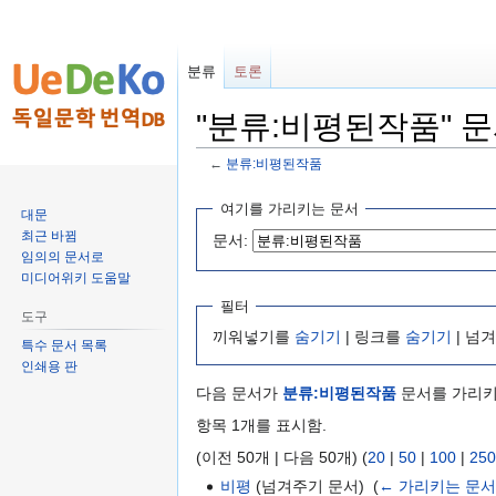
분류
토론
"분류:비평된작품" 
←
분류:비평된작품
둘
검
여기를 가리키는 문서
대문
러
색
최근 바뀜
문서:
보
하
임의의 문서로
기
러
미디어위키 도움말
로
가
필터
도구
가
기
끼워넣기를
숨기기
| 링크를
숨기기
| 넘
특수 문서 목록
기
인쇄용 판
다음 문서가
분류:비평된작품
문서를 가리키
항목 1개를 표시함.
(이전 50개 | 다음 50개) (
20
|
50
|
100
|
250
비평
(넘겨주기 문서) ‎
(
← 가리키는 문서