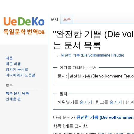
문서
토론
"완전한 기쁨 (Die vo
는 문서 목록
←
완전한 기쁨 (Die vollkommene Freude)
대문
최근 바뀜
둘
검
여기를 가리키는 문서
임의의 문서로
러
색
미디어위키 도움말
문서:
보
하
기
러
도구
로
가
특수 문서 목록
필터
가
기
인쇄용 판
끼워넣기를
숨기기
| 링크를
숨기기
| 넘
기
다음 문서가
완전한 기쁨 (Die vollkommene
항목 1개를 표시함.