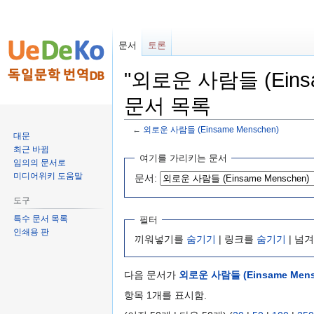
문서
토론
"외로운 사람들 (Eins
문서 목록
←
외로운 사람들 (Einsame Menschen)
대문
최근 바뀜
둘
검
여기를 가리키는 문서
임의의 문서로
러
색
미디어위키 도움말
문서:
보
하
기
러
도구
로
가
특수 문서 목록
필터
가
기
인쇄용 판
끼워넣기를
숨기기
| 링크를
숨기기
| 넘
기
다음 문서가
외로운 사람들 (Einsame Mens
항목 1개를 표시함.