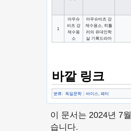
아우슈
아우슈비츠 강
비츠 강
제수용소, 히틀
1
제수용
러의 유대인학
소
살 기록드라마
바깥 링크
분류
:
독일문학
바이스, 페터
이 문서는 2024년 7
습니다.