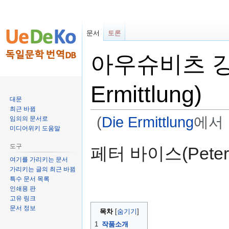
문서
토론
아우슈비츠 강
Ermittlung)
대문
최근 바뀜
(
Die Ermittlung
에서
임의의 문서로
미디어위키 도움말
둘
검
도구
페터 바이스(Peter 
러
색
여기를 가리키는 문서
보
하
가리키는 글의 최근 바뀜
기
러
특수 문서 목록
인쇄용 판
로
가
고유 링크
가
기
문서 정보
목차
기
1
작품소개