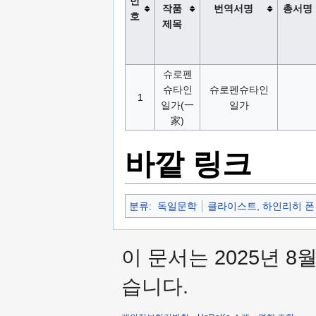
번
작품
번역서명
총서명
호
제목
슈로펜
슈타인
슈로펜슈타인
1
일가(一
일가
家)
바깥 링크
분류
:
독일문학
클라이스트, 하인리히 폰
이 문서는 2025년 8
습니다.