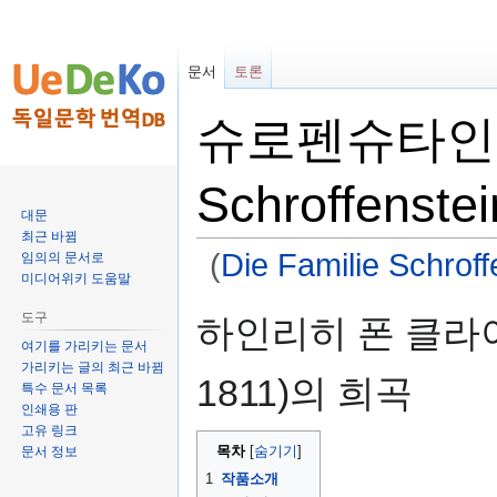
문서
토론
슈로펜슈타인 일가
Schroffenstei
대문
최근 바뀜
(
Die Familie Schroff
임의의 문서로
미디어위키 도움말
둘
검
도구
하인리히 폰 클라이스트(
러
색
여기를 가리키는 문서
보
하
가리키는 글의 최근 바뀜
1811)의 희곡
기
러
특수 문서 목록
인쇄용 판
로
가
고유 링크
가
기
목차
문서 정보
기
1
작품소개