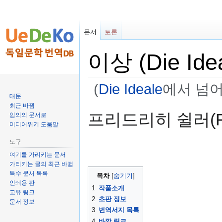
문서
토론
이상 (Die Idea
(
Die Ideale
에서 넘어
대문
최근 바뀜
둘
검
프리드리히 쉴러(Fried
임의의 문서로
러
색
미디어위키 도움말
보
하
도구
기
러
로
가
여기를 가리키는 문서
가리키는 글의 최근 바뀜
가
기
특수 문서 목록
목차
기
인쇄용 판
1
작품소개
고유 링크
2
초판 정보
문서 정보
3
번역서지 목록
4
바깥 링크