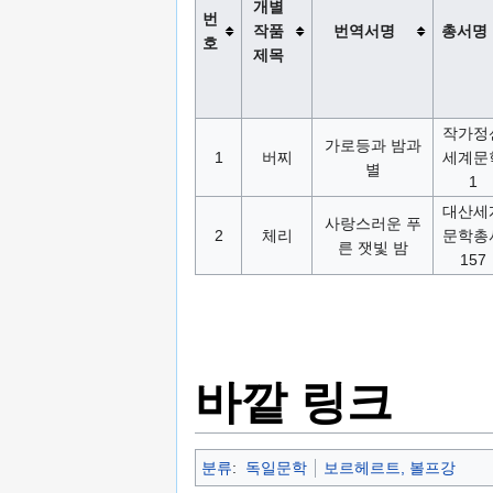
개별
번
작품
번역서명
총서명
호
제목
작가정
가로등과 밤과
1
버찌
세계문
별
1
대산세
사랑스러운 푸
2
체리
문학총
른 잿빛 밤
157
바깥 링크
분류
:
독일문학
보르헤르트, 볼프강