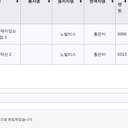
명
총서명
원저자명
번역자명
연
도
 재미있는
노발리스
황은미
2006
집 2
작선 2
노발리스
황은미
2013
마지막으로 편집되었습니다.