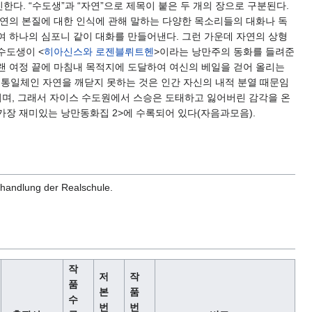
다. “수도생”과 “자연”으로 제목이 붙은 두 개의 장으로 구분된다.
연의 본질에 대한 인식에 관해 말하는 다양한 목소리들의 대화나 독
여 하나의 심포니 같이 대화를 만들어낸다. 그런 가운데 자연의 상형
수도생이 <
히아신스와 로젠블뤼트헨
>이라는 낭만주의 동화를 들려준
오랜 여정 끝에 마침내 목적지에 도달하여 여신의 베일을 걷어 올리는
의 통일체인 자연을 깨닫지 못하는 것은 인간 자신의 내적 분열 때문임
이며, 그래서 자이스 수도원에서 스승은 도태하고 잃어버린 감각을 온
가장 재미있는 낭만동화집 2>에 수록되어 있다(자음과모음).
uchhandlung der Realschule.
작
저
작
품
본
품
수
번
번