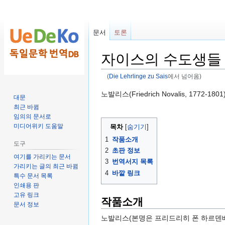
문서
토론
자이스의 수도생들 (Die 
(
Die Lehrlinge zu Sais
에서 넘어옴)
둘
검
노발리스(Friedrich Novalis, 1772-18
대문
러
색
최근 바뀜
보
하
임의의 문서로
기
러
미디어위키 도움말
목차
로
가
1
작품소개
도구
가
기
2
초판 정보
여기를 가리키는 문서
기
3
번역서지 목록
가리키는 글의 최근 바뀜
4
바깥 링크
특수 문서 목록
인쇄용 판
고유 링크
작품소개
문서 정보
노발리스(본명은 프리드리히 폰 하르덴베