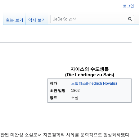
로그인
검
기
원본 보기
역사 보기
색
자이스의 수도생들
(Die Lehrlinge zu Sais)
작가
노발리스(Friedrich Novalis)
초판 발행
1802
장르
소설
에 출판된 미완성 소설로서 자연철학적 사유를 문학적으로 형상화하였다.