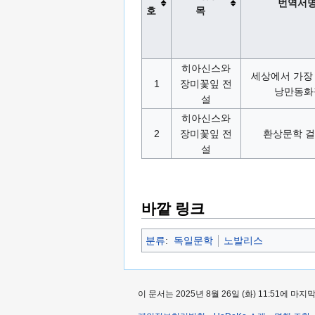
번역서
호
목
히아신스와
세상에서 가장
1
장미꽃잎 전
낭만동화
설
히아신스와
2
장미꽃잎 전
환상문학 걸
설
바깥 링크
분류
:
독일문학
노발리스
이 문서는 2025년 8월 26일 (화) 11:51에 