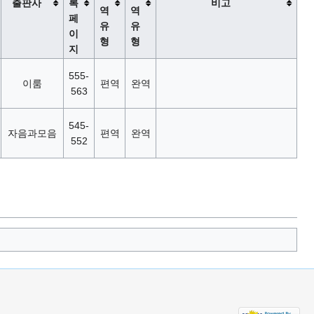
출판사
록
비고
역
역
페
유
유
이
형
형
지
555-
이룸
편역
완역
563
545-
자음과모음
편역
완역
552