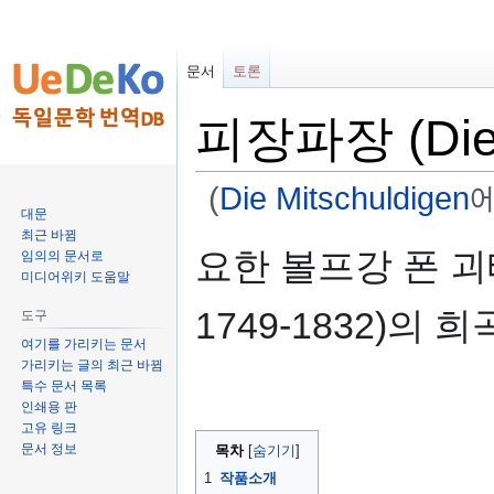
문서
토론
피장파장 (Die M
(
Die Mitschuldigen
대문
최근 바뀜
둘
검
요한 볼프강 폰 괴테(J
임의의 문서로
러
색
미디어위키 도움말
보
하
1749-1832)의 희
도구
기
러
로
가
여기를 가리키는 문서
가리키는 글의 최근 바뀜
가
기
특수 문서 목록
기
인쇄용 판
고유 링크
문서 정보
목차
1
작품소개