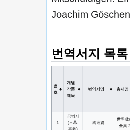
Joachim Göschen 
번역서지 목록
개별
번
작품
번역서명
총서명
호
제목
공범자
世界戱
1
(三幕.
獨逸篇
全集 
喜劇)