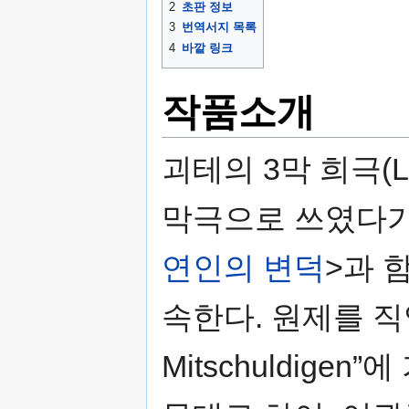
2
초판 정보
3
번역서지 목록
4
바깥 링크
작품소개
괴테의 3막 희극(Lu
막극으로 쓰였다가 
연인의 변덕
>과 
속한다. 원제를 직
Mitschuldige