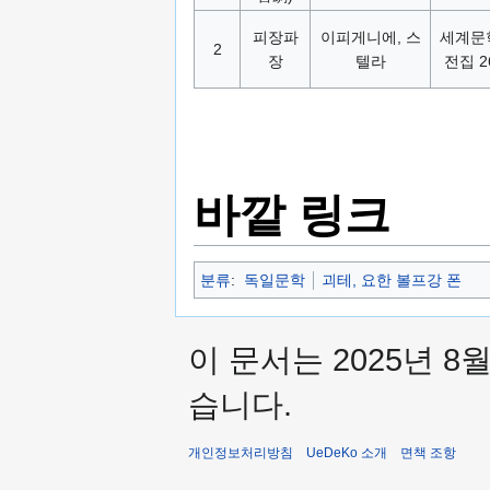
피장파
이피게니에, 스
세계문
2
장
텔라
전집 2
바깥 링크
분류
:
독일문학
괴테, 요한 볼프강 폰
이 문서는 2025년 8
습니다.
개인정보처리방침
UeDeKo 소개
면책 조항