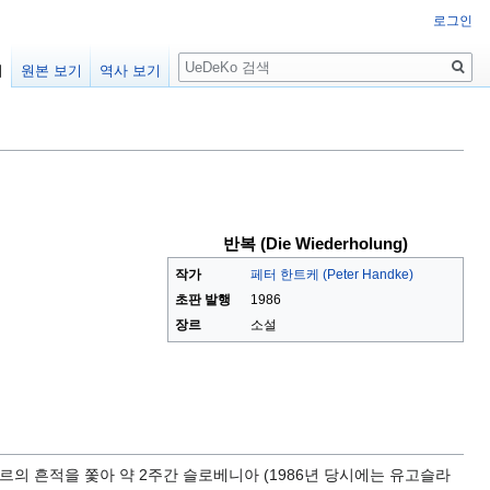
로그인
검
기
원본 보기
역사 보기
색
반복 (Die Wiederholung)
작가
페터 한트케 (Peter Handke)
초판 발행
1986
장르
소설
레고르의 흔적을 쫓아 약 2주간 슬로베니아 (1986년 당시에는 유고슬라