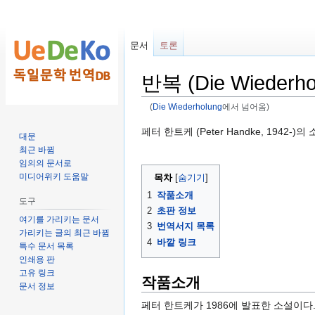
문서
토론
반복 (Die Wiederho
(
Die Wiederholung
에서 넘어옴)
둘
검
페터 한트케 (Peter Handke, 1942-)의
대문
러
색
최근 바뀜
보
하
임의의 문서로
기
러
미디어위키 도움말
목차
로
가
1
작품소개
도구
가
기
2
초판 정보
여기를 가리키는 문서
기
3
번역서지 목록
가리키는 글의 최근 바뀜
4
바깥 링크
특수 문서 목록
인쇄용 판
고유 링크
작품소개
문서 정보
페터 한트케가 1986에 발표한 소설이다.