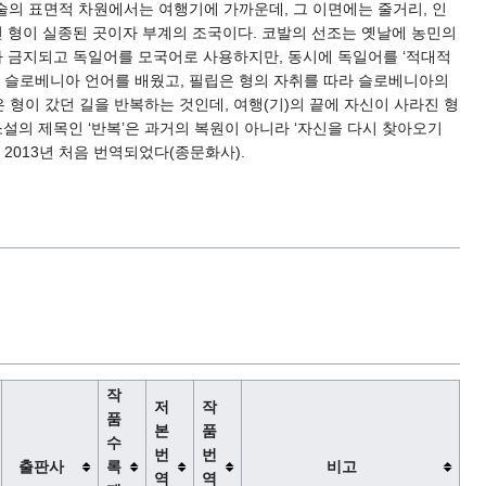
 서술의 표면적 차원에서는 여행기에 가까운데, 그 이면에는 줄거리, 인
던 형이 실종된 곳이자 부계의 조국이다. 코발의 선조는 옛날에 농민의
금지되고 독일어를 모국어로 사용하지만, 동시에 독일어를 ‘적대적
서 슬로베니아 언어를 배웠고, 필립은 형의 자취를 따라 슬로베니아의
형이 갔던 길을 반복하는 것인데, 여행(기)의 끝에 자신이 사라진 형
설의 제목인 ‘반복’은 과거의 복원이 아니라 ‘자신을 다시 찾아오기
해 2013년 처음 번역되었다(종문화사).
작
저
작
품
본
품
수
번
번
출판사
록
비고
역
역