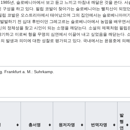
후인 1985년, 슬로베니아에서 보고 듣고 느끼고 마침내 깨달은 것을 쓴다.
적인 구성을 하고 있다. 필립 코발이 찾아가는 슬로베니아는 빨치산이 되었
필립 코발은 오스트리아에서 태어났으며 그의 집안에서는 슬로베니아어가 
쟁이 발발하기 전 십대 후반이던 그레고르는 슬로베니아에서 농업을 배우면
의 정체성을 찾고 시인이 되는 소명을 깨닫는다. 소설의 제목처럼 필립은 
야기하고 이로써 형을 무명의 심연에서 이끌어 내고 싶었음을 깨닫는다. 소
되며, 이야기의 발생과 의미에 대한 성찰로 평가되고 있다. 국내에서는 윤용호에 의
. Frankfurt a. M.: Suhrkamp.
발
행
명
총서명
원저자명
번역자명
연