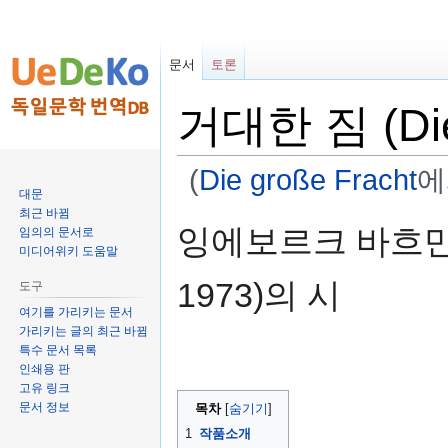
문서
토론
거대한 짐 (Die 
(
Die große Fracht
에
대문
최근 바뀜
둘
검
잉에보르크 바흐만(Ing
임의의 문서로
러
색
미디어위키 도움말
보
하
1973)의 시
도구
기
러
로
가
여기를 가리키는 문서
가리키는 글의 최근 바뀜
가
기
특수 문서 목록
기
인쇄용 판
고유 링크
문서 정보
목차
1
작품소개