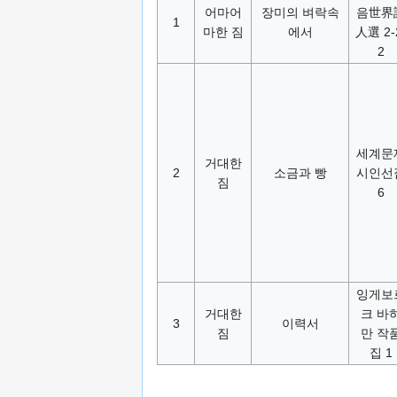
어마어
장미의 벼락속
음世界
1
마한 짐
에서
人選 2-
2
세계문
거대한
2
소금과 빵
시인선
짐
6
잉게보
거대한
크 바
3
이력서
짐
만 작
집 1