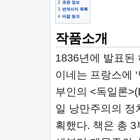
2
초판 정보
3
번역서지 목록
4
바깥 링크
작품소개
1836년에 발표된
이네는 프랑스에 ‘
부인의 <독일론>(De 
일 낭만주의의 정
획했다. 책은 총 