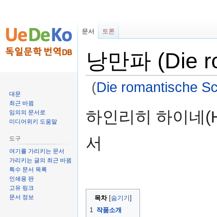
문서
토론
낭만파 (Die ro
(
Die romantische S
대문
최근 바뀜
둘
검
하인리히 하이네(Hein
임의의 문서로
러
색
미디어위키 도움말
보
하
서
도구
기
러
로
가
여기를 가리키는 문서
가리키는 글의 최근 바뀜
가
기
특수 문서 목록
기
인쇄용 판
고유 링크
문서 정보
목차
1
작품소개