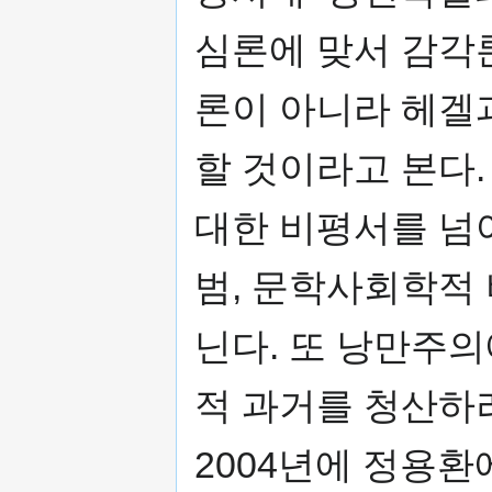
심론에 맞서 감각
론이 아니라 헤겔
할 것이라고 본다
대한 비평서를 넘
범, 문학사회학적
닌다. 또 낭만주
적 과거를 청산하
2004년에 정용환