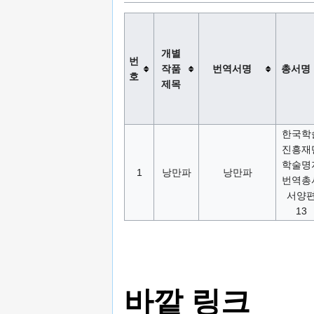
개별
번
작품
번역서명
총서명
호
제목
한국학
진흥재
학술명
1
낭만파
낭만파
번역총
서양
13
바깥 링크