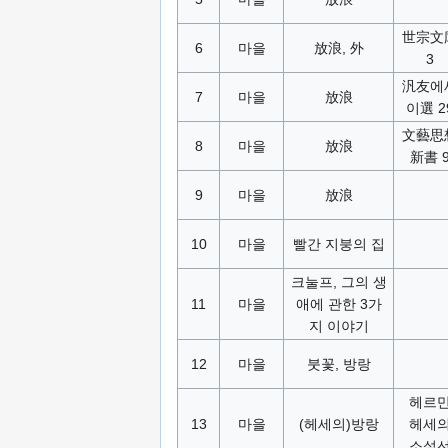
世宗文
6
마을
放浪, 外
3
汎友에
7
마을
放浪
이選 2
文藝思
8
마을
放浪
新書 
9
마을
放浪
10
마을
빨간 지붕의 집
크눌프, 그의 생
11
마을
애에 관한 3가
지 이야기
12
마을
붓꽃, 방랑
헤르
13
마을
(헤세의)방랑
헤세
소설