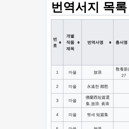
번역서지 목록
개별
번
작품
번역서명
총서명
호
제목
敎養新
1
마을
放浪
27
2
마을
永遠한 鄕愁
佛蘭西短篇選
3
마을
集.放浪. 眞珠
4
마을
헷세 短篇集
5
마을
放浪