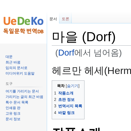
문서
토론
마을 (Dorf)
(
Dorf
에서 넘어옴)
대문
최근 바뀜
둘
검
헤르만 헤세(Herma
임의의 문서로
러
색
미디어위키 도움말
보
하
도구
기
러
목차
로
가
여기를 가리키는 문서
1
작품소개
가리키는 글의 최근 바뀜
가
기
2
초판 정보
특수 문서 목록
기
3
번역서지 목록
인쇄용 판
4
바깥 링크
고유 링크
문서 정보