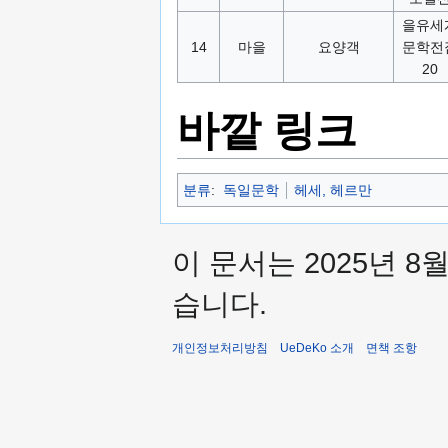
을유세
14
마을
요양객
문학전
20
바깥 링크
분류
:
독일문학
헤세, 헤르만
이 문서는 2025년 8
습니다.
개인정보처리방침
UeDeKo 소개
면책 조항